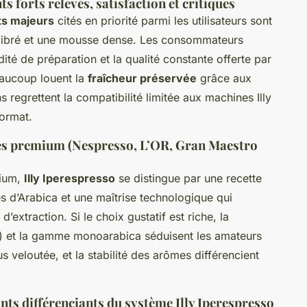
ts forts relevés, satisfaction et critiques
ts majeurs
cités en priorité parmi les utilisateurs sont
équilibré et une mousse dense. Les consommateurs
pidité de préparation et la qualité constante offerte par
eaucoup louent la
fraîcheur préservée
grâce aux
 regrettent la compatibilité limitée aux machines Illy
format.
es premium (Nespresso, L’OR, Gran Maestro
mium,
Illy Iperespresso
se distingue par une recette
és d’Arabica et une maîtrise technologique qui
’extraction. Si le choix gustatif est riche, la
rt) et la gamme monoarabica séduisent les amateurs
 veloutée, et la stabilité des arômes différencient
ints différenciants du système Illy Iperespresso