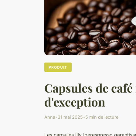
PRODUIT
Capsules de café 
d'exception
Anna
•
31 mai 2025
•
5 min de lecture
Les capsules Illy Iperespresso garantiss