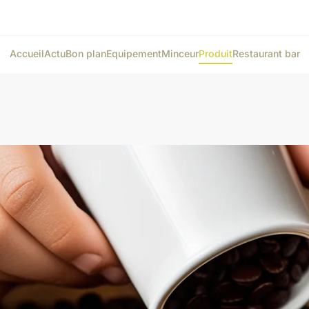
Accueil
Actu
Bon plan
Equipement
Minceur
Produit
Restaurant bar