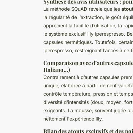
Synthèse des avis utilisateurs : poin
La méthode SQuAD révèle que les
atou
la régularité de l’extraction, le goût 
apprécient la facilité d’utilisation, la ra
le système exclusif Illy Iperespresso. B
capsules hermétiques. Toutefois, certains
Iperespresso, restreignant l’accès à ce 
Comparaison avec d’autres capsul
Italiano…)
Contrairement à d’autres capsules pre
unique, élaborée à partir de neuf variét
contrôle température, pression et temps d
diversité d’intensités (doux, moyen, fo
exigeants. La mousse, souvent jugée plus
nettement l'expérience Illy.
Bilan des atouts exclusifs et des po